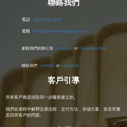
聯絡我們
+852 2392 2280
電話
info@preciousmetalsasia.com
電郵
參觀我們的辦公室
Hunghom
or
Causeway Bay
聯絡我們
LinkedIn
or
Facebook
客
戶引導
所有客
戶都是採取同一步驟來建立的。
我們在過程中解釋交易流程
﹑交付方法﹑存儲方案﹑並非常樂
意回答客戶的問題
。