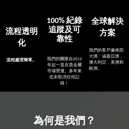
紀錄
全球解決
100%
追蹤及可
流程透明
方案
靠性
化
我們的客
戶遍佈四
大洲：涵蓋亞洲
﹑
我們的團隊自
2012
流程處理簡單。
澳大利亞﹑美洲和
年起一直在貴金屬
歐洲。
市場營運。多年來
也未取消任何記
錄！
為何是我們？