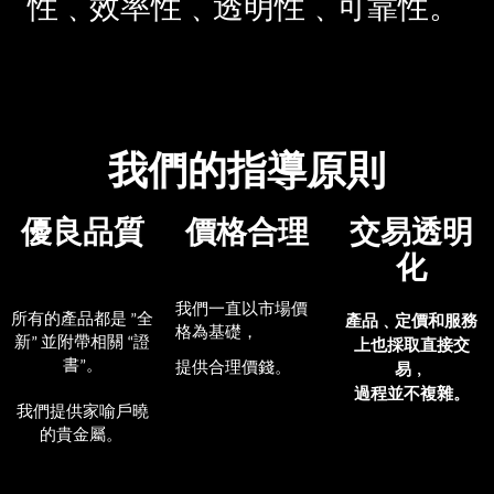
性
﹑效率性﹑透明性﹑可靠性
。
我們的指導原則
優良品質
價格合理
交易透明
化
我們一直以市場價
所有的
產品都是
全
”
產品
﹑定價和服務
格為基礎，
新
並附帶相關
證
”
“
上也採取直接交
書
。
提供合理價錢
。
”
易﹐
過程並不複雜。
我們提供家
喻戶曉
的貴金屬
。