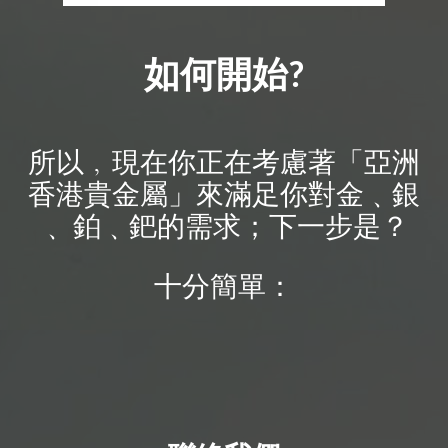
如何開始
?
所以
﹐現在你正在考慮著「亞洲
香港貴金屬」來滿足你對金﹑銀
﹑
鉑
﹑鈀的需求；下一步是
？
十分簡單：