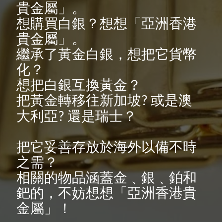
貴金屬」。
想購買白銀？想想「亞洲香港
貴金屬」。
繼承了黃金白銀，想把它貨幣
化？
想把白銀互換黃金？
把黃金轉移往新加坡
或是澳
?
大利亞
還是瑞士？
?
把它妥善存放於海外以備不時
之需？
相關的物品涵蓋金
﹑銀﹑鉑和
鈀的，不妨想想「亞洲香港貴
金屬」！