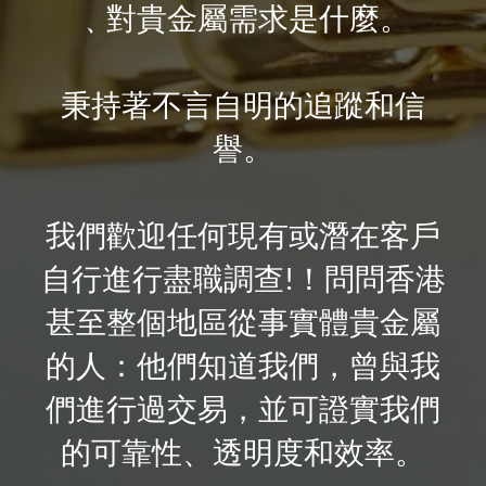
﹑對貴金屬需求是什麼。
秉持著不言自明的追蹤和信
譽。
我們歡迎任何現有或潛在客
戶
自行進行盡職調
查
！問問香港
!
甚至整個地區從事實體貴金屬
的人：他們知道我們，曾與我
們進行過交易，並可證實我們
的可靠性、透明度和效率。