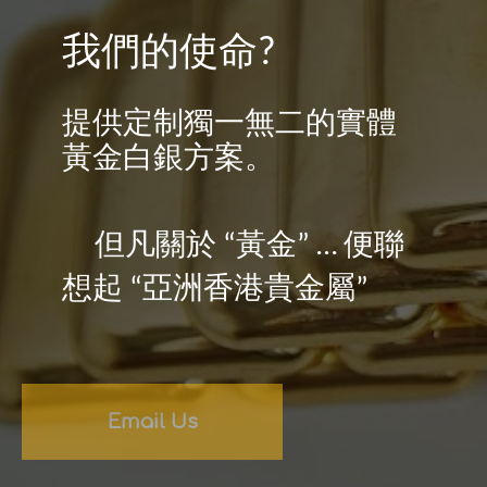
我們的使命
?
提供定制獨一無二的實體
黃金白銀方案。
但凡關於
黃金
便聯
“
” …
想起
亞洲香港貴金屬
“
”
Email Us